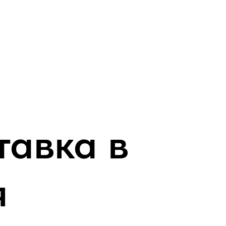
тавка в
я