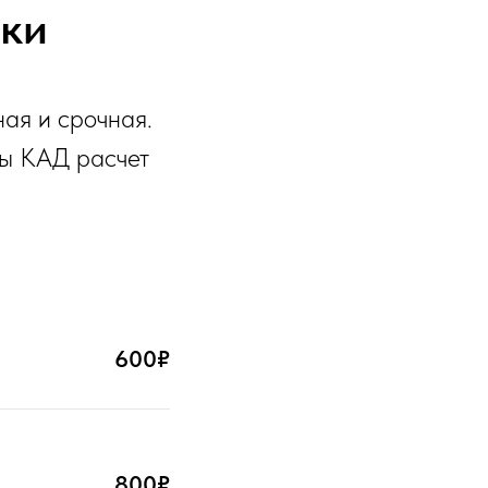
вки
ая и срочная.
лы КАД расчет
600₽
800₽