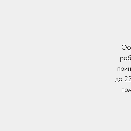
Офо
раб
прин
до 2
пом