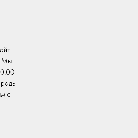
сайт
. Мы
10:00
 рады
ам с