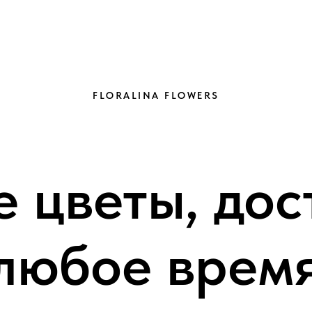
FLORALINA FLOWERS
 цветы, дос
любое врем