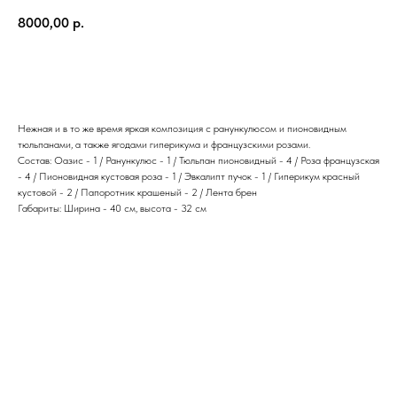
8000,00
р.
Купить
Нежная и в то же время яркая композиция с ранункулюсом и пионовидным
тюльпанами, а также ягодами гиперикума и французскими розами.
Состав: Оазис - 1 / Ранункулюс - 1 / Тюльпан пионовидный - 4 / Роза французская
- 4 / Пионовидная кустовая роза - 1 / Эвкалипт пучок - 1 / Гиперикум красный
кустовой - 2 / Папоротник крашеный - 2 / Лента брен
Габариты: Ширина - 40 см, высота - 32 см