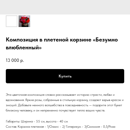
Композиция в плетеной корзине «Безумно
влюбленный»
13 000
р.
Купить
Эта цветочная композиция словно рассказывает историю страсти, любви и
вдохновения. Яркие розы, собранные в стильную корзину, создают взрыв красок и
эмоций. Добавьте немного волшебства в повседневность — подарите этот букет
близкому человеку, и он непременно почувствует тепло ваших чувств.
Габариты: Ширина - 55 см, высота - 40 см
Состав: Корзина плетеная - 1/Оазис - 2/ Гиперикум - 3/Скиммия - 0,5/Роза