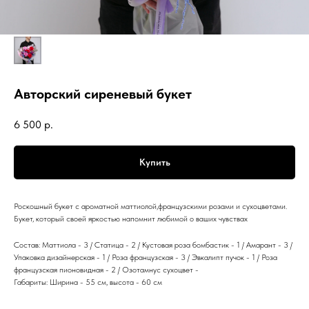
Авторский сиреневый букет
6 500
р.
Купить
Роскошный букет с ароматной маттиолой,французскими розами и сухоцветами.
Букет, который своей яркостью напомнит любимой о ваших чувствах
Состав: Маттиола - 3 / Статица - 2 / Кустовая роза бомбастик - 1 / Амарант - 3 /
Упаковка дизайнерская - 1 / Роза французская - 3 / Эвкалипт пучок - 1 / Роза
французская пионовидная - 2 / Озотамнус сухоцвет -
Габариты: Ширина - 55 см, высота - 60 см