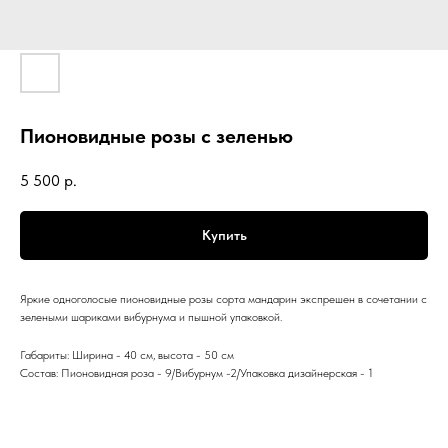
Пионовидные розы с зеленью
5 500
р.
Купить
Яркие одноголосые пионовидные розы сорта мандарин экспрешен в сочетании с
зелеными шариками вибурнума и пышной упаковкой.
Габариты: Ширина - 40 см, высота - 50 см
Состав: Пионовидная роза - 9/Вибурнум -2/Упаковка дизайнерская - 1