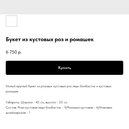
Букет из кустовых роз и ромашек
6 750
р.
Купить
Милый круглый букет из розовых кустовых роз леди бомбастик и кустовых
ромашек
Габариты: Ширина - 45 см, высота - 50 см
Состав: Роза кустовая леди бомбастик - 9/Ромашка кустовая - 6/Упаковка
дизайнерская - 1