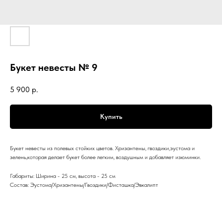
Букет невесты № 9
5 900
р.
Купить
Букет невесты из полевых стойких цветов. Хризантемы, гвоздики,эустома и
зелень,которая делает букет более легким, воздушным и добавляет изюминки.
Габариты: Ширина - 25 см, высота - 25 см
Состав: Эустома/Хризантемы/Гвоздики/Фисташка/Эвкалипт